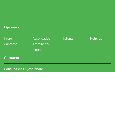
Opciones
Inicio
Autoridades
Historia
Noticias
Contacto
Tramite en
Linea
Contacto
Comuna de Pujato Norte
Ruta Provincial Nº 6 Km 59 - Pujato Norte (3080) - Santa Fe
cpujatonorte@gmail.com
(03496) 15656811
Desarrolló:
Grupo Guadalupe S.R.L.